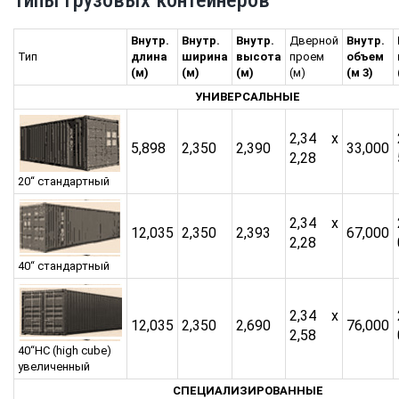
Типы грузовых контейнеров
Внутр.
Внутр.
Внутр.
Дверной
Внутр.
Тип
длина
ширина
высота
проем
объем
(м)
(м)
(м)
(м)
(м 3)
УНИВЕРСАЛЬНЫЕ
2,34 x
5,898
2,350
2,390
33,000
2,28
20“ стандартный
2,34 x
12,035
2,350
2,393
67,000
2,28
40“ стандартный
2,34 x
12,035
2,350
2,690
76,000
2,58
40“HC (high cube)
увеличенный
СПЕЦИАЛИЗИРОВАННЫЕ