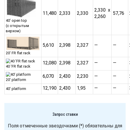
2,330 x
11,480
2,333
2,330
57,76
2,260
40’ open top
(с открытым
верхом)
5,610
2,398
2,327
—
—
20’ FR flat rack
12,080
2,398
2,327
—
—
40 ’FR flat rack
6,070
2,430
2,230
—
—
20’ platform
12,190
2,430
1,95
—
—
40’ platform
Запрос ставки
Поля отмеченные звездочками (*) обязательны для