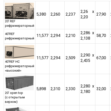
2,26 x
5,380
2,260
2,237
27,90
2,20
20’ REF
рефрижераторный
2,286 x
40’REF
11,577
2,294
2,210
58,70
2,138
рефрижераторный
2,290 x
11,577
2,294
2,509
67,00
2,435
40’REF HC
рефрижераторный
«высокий»
2,280 x
5,898
2,310
2,330
32,00
2,180
20’ open top
(с открытым
верхом)