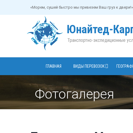
«Морем, сушей быстро мы привезем Ваш груз к двери!»
Юнайтед-Кар
Транспортно-экспедиционные усл
ГЛАВНАЯ
ВИДЫ ПЕРЕВОЗОК
ГЕОГРАФ
Фотогалерея