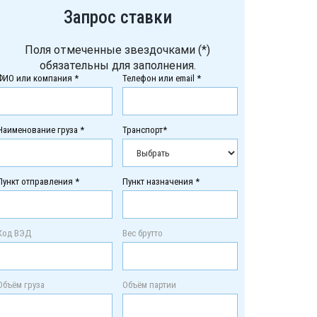
Запрос ставки
Поля отмеченные звездочками (*)
обязательны для заполнения.
ФИО или компания *
Телефон или email *
Наименование груза *
Транспорт*
Пункт отправления *
Пункт назначения *
Код ВЭД
Вес брутто
Объём груза
Объём партии