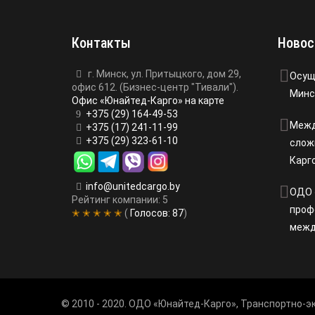
Контакты
Новос
г. Минск, ул. Притыцкого, дом 29,
Осущ
офис 612. (Бизнес-центр "Тивали").
Минс
Офис «Юнайтед-Карго» на карте
+375 (29) 164-49-53
Межд
+375 (17) 241-11-99
+375 (29) 323-61-10
слож
Карг
info@unitedcargo.by
ОДО 
Рейтинг компании: 5
проф
✭ ✭ ✭ ✭ ✭
(
Голосов:
87
)
межд
© 2010 - 2020. ОДО «Юнайтед-Карго», Транспортно-