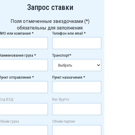
Запрос ставки
Поля отмеченные звездочками (*)
обязательны для заполнения.
ФИО или компания *
Телефон или email *
Наименование груза *
Транспорт*
Пункт отправления *
Пункт назначения *
Код ВЭД
Вес брутто
Объём груза
Объём партии