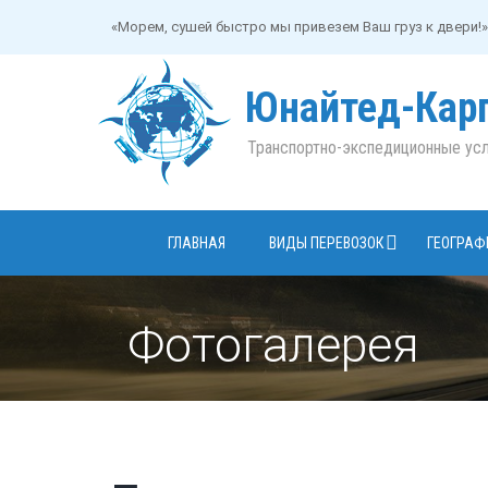
«Морем, сушей быстро мы привезем Ваш груз к двери!»
Юнайтед-Кар
Транспортно-экспедиционные усл
ГЛАВНАЯ
ВИДЫ ПЕРЕВОЗОК
ГЕОГРАФ
Фотогалерея